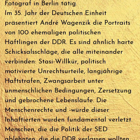
Fotograf in Berlin tätig.
Im 35. Jahr der Deutschen Einheit
präsentiert André Wagenzik die Portraits
von 100 ehemaligen politischen
Häftlingen der DDR. Es sind ähnlich harte
Schicksalsschläge, die alle miteinander
verbinden: Stasi-Willkür, politisch
motivierte Unrechtsurteile, langjährige
Haftstrafen, Zwangsarbeit unter
unmenschlichen Bedingungen, Zersetzung
und gebrochene Lebensläufe. Die
Menschenrechte und -würde dieser
Inhaftierten wurden fundamental verletzt.
Menschen, die die Politik der SED
ablehnten, die die DDR verlassen wollten,