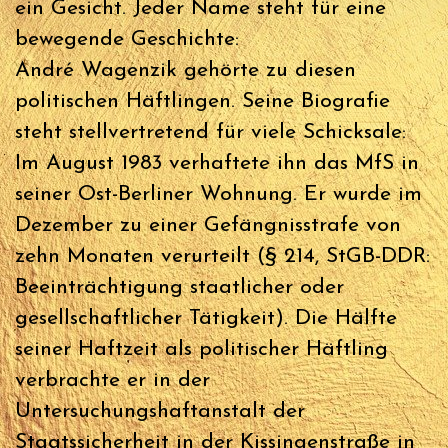
ein Gesicht. Jeder Name steht für eine
bewegende Geschichte:
André Wagenzik gehörte zu diesen
politischen Häftlingen. Seine Biografie
steht stellvertretend für viele Schicksale:
Im August 1983 verhaftete ihn das MfS in
seiner Ost-Berliner Wohnung. Er wurde im
Dezember zu einer Gefängnisstrafe von
zehn Monaten verurteilt (§ 214, StGB-DDR:
Beeinträchtigung staatlicher oder
gesellschaftlicher Tätigkeit). Die Hälfte
seiner Haftzeit als politischer Häftling
verbrachte er in der
Untersuchungshaftanstalt der
Staatssicherheit in der Kissingenstraße in