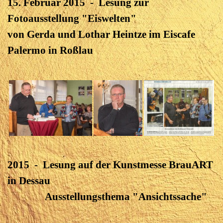
15. Februar 2015 - Lesung zur
Fotoausstellung "Eiswelten"
von Gerda und Lothar Heintze im Eiscafe
Palermo in Roßlau
2015 - Lesung auf der Kunstmesse BrauART
in Dessau
Ausstellungsthema "Ansichtssache"