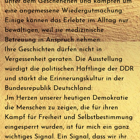
unter dem Geschehenen und kämpfen um
eine angemessene Wiedergutmachung.
Einige können das Erlebte im Alltag nur
bewältigen, weil sie medizinische
Betreuung in Anspruch nehmen.
Ihre Geschichten dürfen nicht in
Vergessenheit geraten. Die Ausstellung
würdigt die politischen Häftlinge der DDR
und stärkt die Erinnerungskultur in der
Bundesrepublik Deutschland:
„Im Herzen unserer heutigen Demokratie
die Menschen zu zeigen, die für ihren
Kampf für Freiheit und Selbstbestimmung
eingesperrt wurden, ist für mich ein ganz
wichtiges Signal. Ein Signal, dass wir ihr