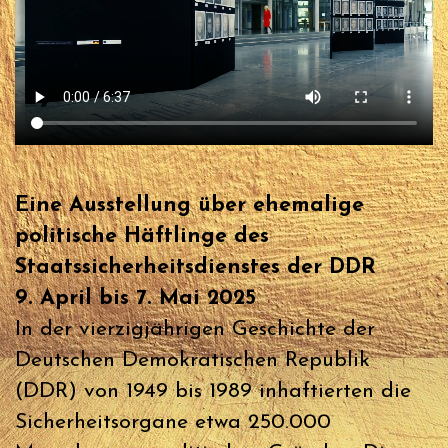
Eine Ausstellung über ehemalige
politische Häftlinge des
Staatssicherheitsdienstes der DDR
9. April bis 7. Mai 2025
In der vierzigjährigen Geschichte der
Deutschen Demokratischen Republik
(DDR) von 1949 bis 1989 inhaftierten die
Sicherheitsorgane etwa 250.000