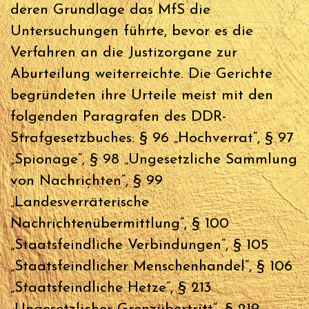
deren Grundlage das MfS die
Untersuchungen führte, bevor es die
Verfahren an die Justizorgane zur
Aburteilung weiterreichte. Die Gerichte
begründeten ihre Urteile meist mit den
folgenden Paragrafen des DDR-
Strafgesetzbuches: § 96 „Hochverrat“, § 97
„Spionage“, § 98 „Ungesetzliche Sammlung
von Nachrichten“, § 99
„Landesverräterische
Nachrichtenübermittlung“, § 100
„Staatsfeindliche Verbindungen“, § 105
„Staatsfeindlicher Menschenhandel“, § 106
„Staatsfeindliche Hetze“, § 213