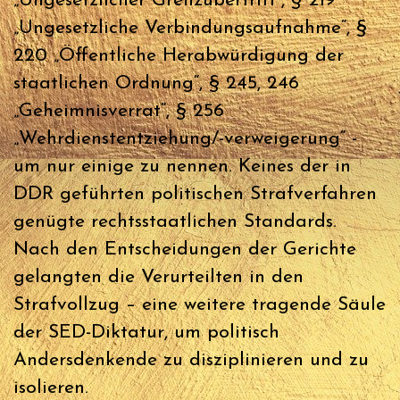
„Ungesetzlicher Grenzübertritt“, § 219
„Ungesetzliche Verbindungsaufnahme“, §
220 „Öffentliche Herabwürdigung der
staatlichen Ordnung“, § 245, 246
„Geheimnisverrat“, § 256
„Wehrdienstentziehung/-verweigerung“ -
um nur einige zu nennen. Keines der in
DDR geführten politischen Strafverfahren
genügte rechtsstaatlichen Standards.
Nach den Entscheidungen der Gerichte
gelangten die Verurteilten in den
Strafvollzug – eine weitere tragende Säule
der SED-Diktatur, um politisch
Andersdenkende zu disziplinieren und zu
isolieren.