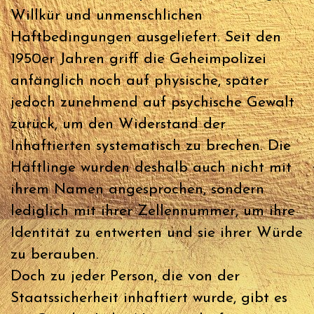
Willkür und unmenschlichen
Haftbedingungen ausgeliefert. Seit den
1950er Jahren griff die Geheimpolizei
anfänglich noch auf physische, später
jedoch zunehmend auf psychische Gewalt
zurück, um den Widerstand der
Inhaftierten systematisch zu brechen. Die
Häftlinge wurden deshalb auch nicht mit
ihrem Namen angesprochen, sondern
lediglich mit ihrer Zellennummer, um ihre
Identität zu entwerten und sie ihrer Würde
zu berauben.
Doch zu jeder Person, die von der
Staatssicherheit inhaftiert wurde, gibt es