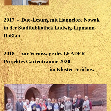
2017 - Duo-Lesung mit Hannelore Nowak
in der Stadtbibliothek Ludwig-Lipmann-
Roßlau
2018 - zur Vernissage des LEADER-
Projektes Gartenträume 2020
im Kloster Jerichow