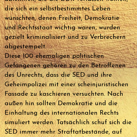
die sich ein selbstbestimmtes Leben
wünschten, denen Freiheit, Demokratie
und Rechtsstaat wichtig waren, wurden
gezielt kriminalisiert und zu Verbrechern
abgestempelt.
Diese 100 ehemaligen politischen
Gefangenen gehören zu den Betroffenen
des Unrechts, dass die SED und ihre
Geheimpolizei mit einer scheinjuristischen
Fassade zu kaschieren versuchten. Nach
außen hin sollten Demokratie und die
Einhaltung des internationalen Rechts
simuliert werden. Tatsächlich schuf sich die
SED immer mehr Straftatbestände, auf