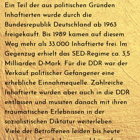
Ein Teil der aus politischen Gründen
Inhaftierten wurde durch die
Bundesrepublik Deutschland ab 1963
freigekauft. Bis 1989 kamen auf diesem
Weg mehr als 33.000 Inhaftierte frei. Im
Gegenzug erhielt das SED-Regime ca. 3,5
Milliarden D-Mark. Für die DDR war der
Verkauf politischer Gefangener eine
erhebliche Einnahmequelle. Zahlreiche
Inhaftierte wurden aber auch in die DDR
entlassen und mussten danach mit ihren
traumatischen Erlebnissen in der
sozialistischen Diktatur weiterleben.
Viele der Betroffenen leiden bis heute