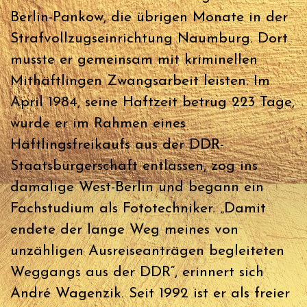
Berlin-Pankow, die übrigen Monate in der
Strafvollzugseinrichtung Naumburg. Dort
musste er gemeinsam mit kriminellen
Mithäftlingen Zwangsarbeit leisten. Im
April 1984, seine Haftzeit betrug 223 Tage,
wurde er im Rahmen eines
Häftlingsfreikaufs aus der DDR-
Staatsbürgerschaft entlassen, zog ins
damalige West-Berlin und begann ein
Fachstudium als Fototechniker. „Damit
endete der lange Weg meines von
unzähligen Ausreiseanträgen begleiteten
Weggangs aus der DDR“, erinnert sich
André Wagenzik. Seit 1992 ist er als freier