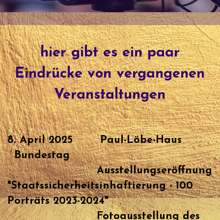
hier gibt es ein paar
Eindrücke von vergangenen
Veranstaltungen
8. April 2025 Paul-Löbe-Haus
Bundestag
Ausstellungseröffnung
"Staatssicherheitsinhaftierung - 100
Porträts 2023-2024"
Fotoausstellung des