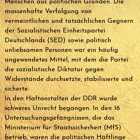
Menschen aus politischen Gründen. Die
massenhafte Verfolgung von
vermeintlichen und tatsächlichen Gegnern
der Sozialistischen Einheitspartei
Deutschlands (SED) sowie politisch
unliebsamen Personen war ein häufig
angewendetes Mittel, mit dem die Partei
die sozialistische Diktatur gegen
Widerstände durchsetzte, stabilisierte und
sicherte.
In den Haftanstalten der DDR wurde
schweres Unrecht begangen. In den 16
Untersuchungsgefängnissen, die das
Ministerium für Staatssicherheit (MfS)
betrieb, waren die politischen Häftlinge